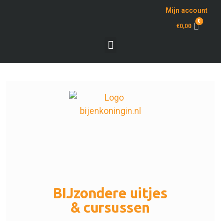
Mijn account
0
€
0,00
BIJzondere uitjes
& cursussen