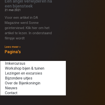
Een angel verwijderen na
een bijensteek
21 mei 2021
Voor een artikel in DA
Magazine werd Sonne
geïnterviewd. Klik hier om het
artikel te lezen. In onderstaand
filmpje wordt
Lees meer »
Pagina's
Imkercursus
Workshop bijen & tuinen
Lezingen en excursies
Bijzondere uitjes
Over de Bijenkoningin
Nieuws
Contact