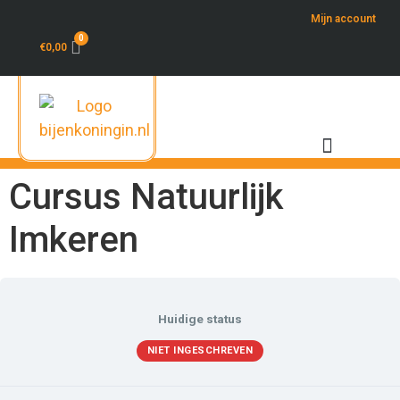
Mijn account
0
€
0,00
Over de Bijenkoningin
Cursus Natuurlijk
Imkeren
Huidige status
NIET INGESCHREVEN